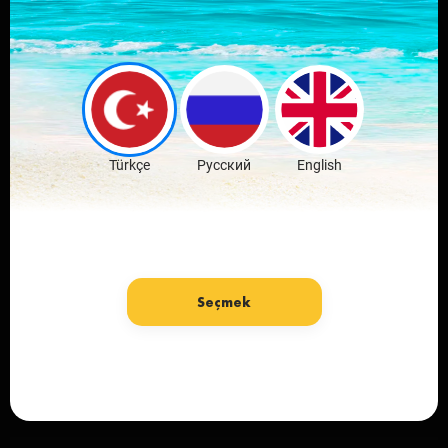
Скачай мобильное
приложение
любимого города
Скачать бесплатно
Türkçe
Русский
English
Seçmek
язык: