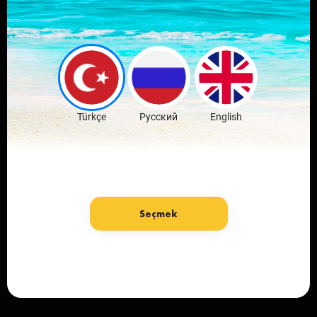
Скачай мобильное
приложение
любимого города
Скачать бесплатно
Türkçe
Русский
English
Seçmek
язык: