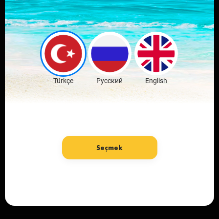
Скачай мобильное
приложение
любимого города
Скачать бесплатно
Türkçe
Русский
English
Seçmek
язык: