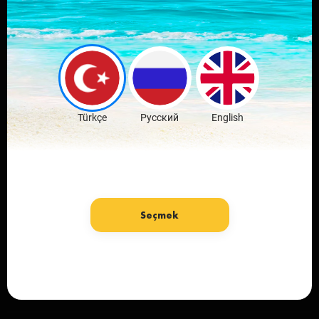
Скачай мобильное
приложение
любимого города
Скачать бесплатно
Türkçe
Русский
English
Seçmek
язык: