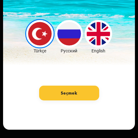
Скачай мобильное
приложение
любимого города
Скачать бесплатно
Türkçe
Русский
English
Seçmek
язык: