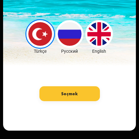
Скачай мобильное
приложение
любимого города
Скачать бесплатно
Türkçe
Русский
English
Seçmek
язык: