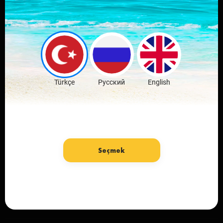
Скачай мобильное
приложение
любимого города
Скачать бесплатно
Türkçe
Русский
English
Seçmek
язык: