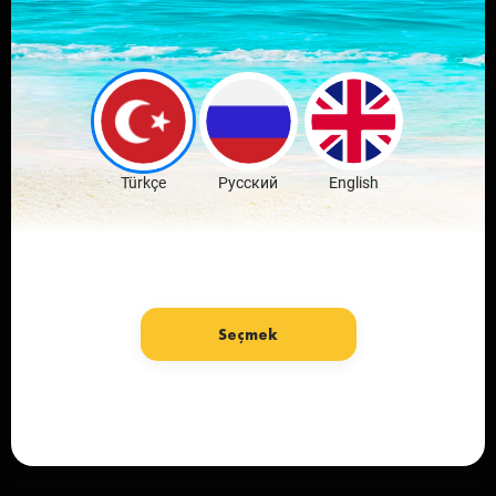
Скачай мобильное
приложение
любимого города
Скачать бесплатно
Türkçe
Русский
English
Seçmek
язык: