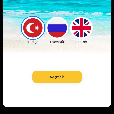
Скачай мобильное
приложение
любимого города
Скачать бесплатно
Türkçe
Русский
English
Seçmek
язык: