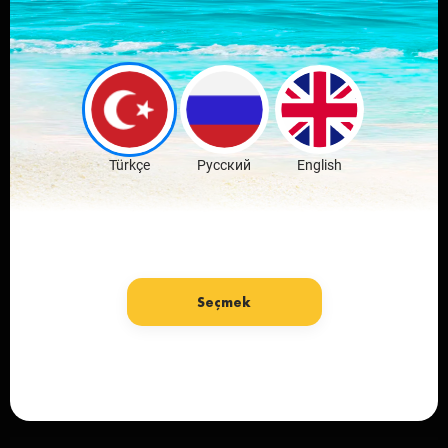
Скачай мобильное
приложение
любимого города
Скачать бесплатно
Türkçe
Русский
English
Seçmek
язык: