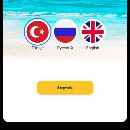
Скачай мобильное
приложение
любимого города
Скачать бесплатно
Türkçe
Русский
English
Seçmek
язык: