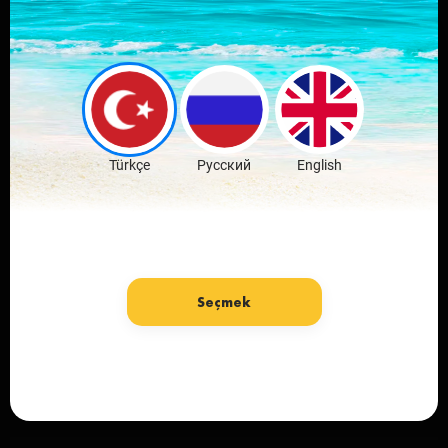
Скачай мобильное
приложение
любимого города
Скачать бесплатно
Türkçe
Русский
English
Seçmek
язык: