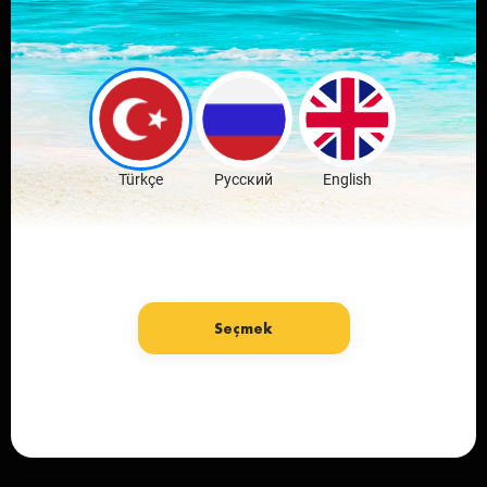
Скачай мобильное
приложение
любимого города
Скачать бесплатно
Türkçe
Русский
English
Seçmek
язык: