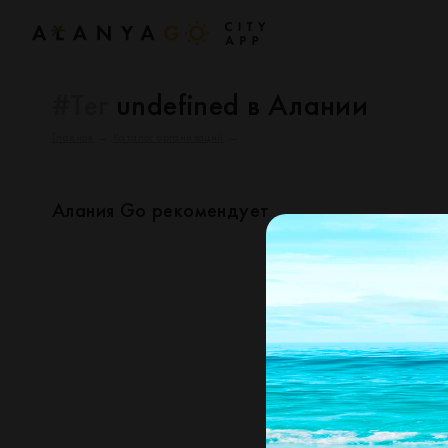
#Тег
undefined в Алании
Главная
→
Каталог организаций
→
Алания Go рекомендует
По вашему запросу ничего
попробуйте ещё раз изм