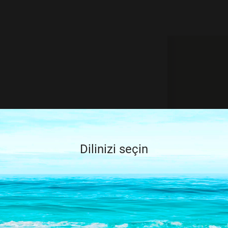
 не найдено,
енив запрос
Dilinizi seçin