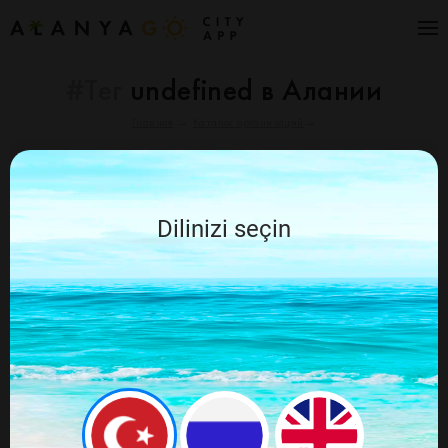
#Тег
undefined в Алании
Главная
→
Каталог организаций
→
Отменить
Алания Go рекомендует
Dilinizi seçin
По вашему запросу ничего не найдено,
попробуйте ещё раз изменив запрос