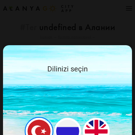
#Тег
undefined в Алании
Главная
→
Каталог организаций
→
Отменить
Алания Go рекомендует
Dilinizi seçin
По вашему запросу ничего не найдено,
попробуйте ещё раз изменив запрос