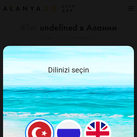
#Тег
undefined в Алании
Главная
→
Каталог организаций
→
Отменить
Алания Go рекомендует
Dilinizi seçin
По вашему запросу ничего не найдено,
попробуйте ещё раз изменив запрос