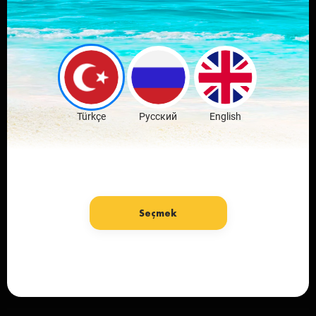
Скачай мобильное
приложение
любимого города
Скачать бесплатно
Türkçe
Русский
English
Seçmek
язык: