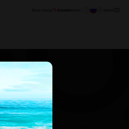
Ваш город:
Алания
язык:
меню
и и
овости