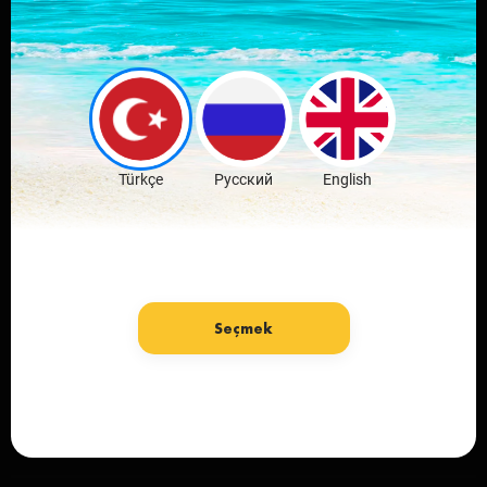
Оставляй
комментарии и
обсуждай новости
Скачать бесплатно
Türkçe
Русский
English
Seçmek
язык: