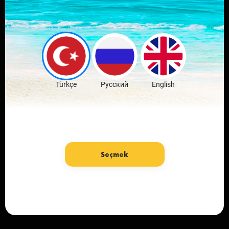
Оставляй
комментарии и
обсуждай новости
Скачать бесплатно
Türkçe
Русский
English
Seçmek
язык: