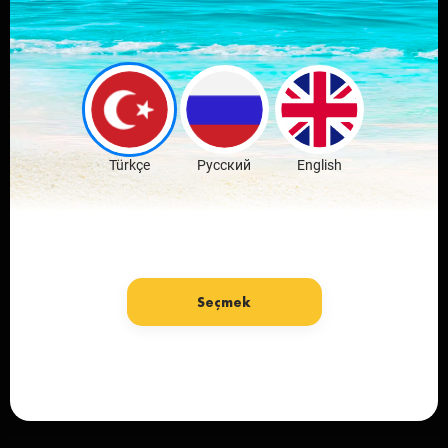
Оставляй
комментарии и
обсуждай новости
Скачать бесплатно
Türkçe
Русский
English
Seçmek
язык: