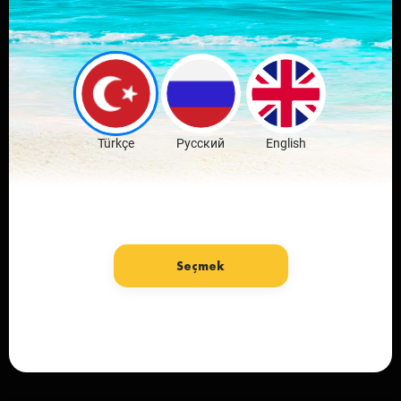
Sevdiğin şehrin
mobil
uygulamasını indir
Ücretsiz İndir
Türkçe
Русский
English
Seçmek
Dil: