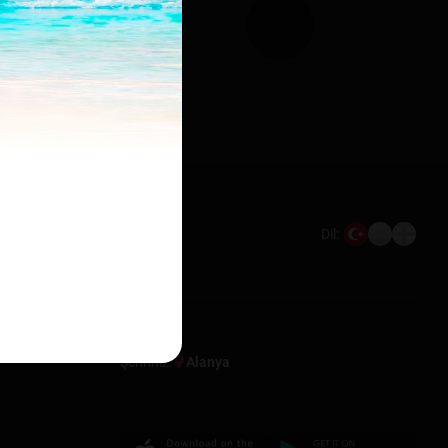
Dil:
Şehriniz:
Alanya