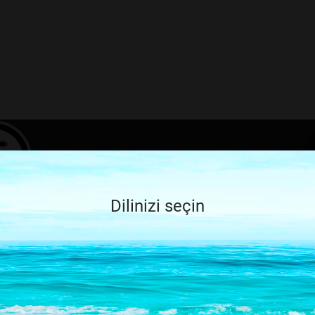
Sevdiğin şe
Dilinizi seçin
uygulamasın