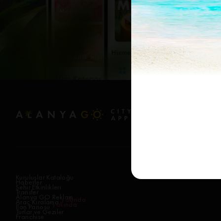
Kuruluşlar Kataloğu
Haberler
Şehir Etkinlikleri
Transfer
Alanya GO Reklam
yakında
Araç Kiralama
yakında
İlan Panosu
Turlar ve Geziler
Franchise