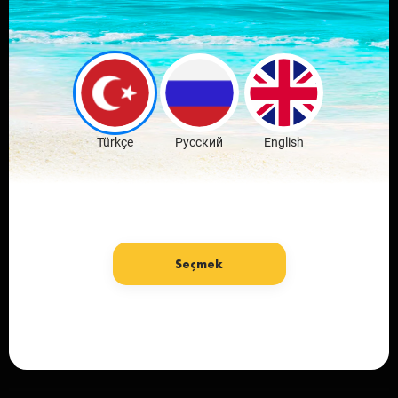
Sevdiğin şehrin
mobil
uygulamasını indir
Ücretsiz İndir
Türkçe
Русский
English
Seçmek
Dil: