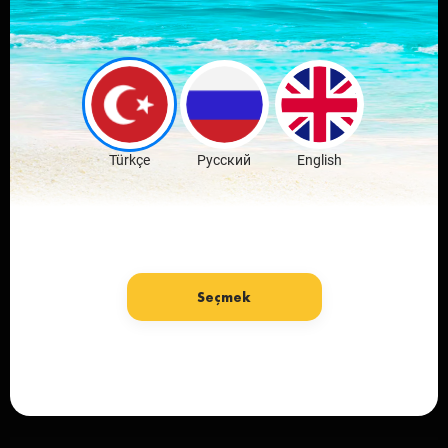
Sevdiğin şehrin
mobil
uygulamasını indir
Ücretsiz İndir
Türkçe
Русский
English
Seçmek
Dil: