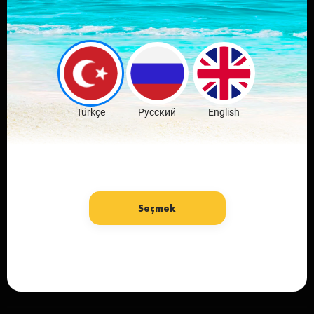
Sevdiğin şehrin
mobil
uygulamasını indir
Ücretsiz İndir
Türkçe
Русский
English
Seçmek
Dil: