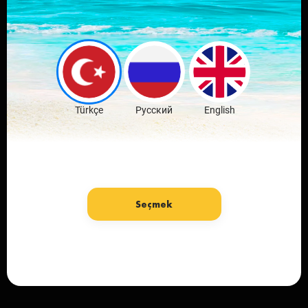
Sevdiğin şehrin
mobil
uygulamasını indir
Ücretsiz İndir
Türkçe
Русский
English
Seçmek
Dil: