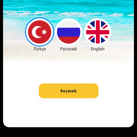
Sevdiğin şehrin
mobil
uygulamasını indir
Ücretsiz İndir
Türkçe
Русский
English
Seçmek
Dil: