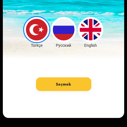
Sevdiğin şehrin
mobil
uygulamasını indir
Ücretsiz İndir
Türkçe
Русский
English
Seçmek
Dil: