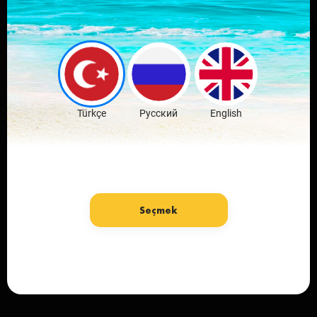
Sevdiğin şehrin
mobil
uygulamasını indir
Ücretsiz İndir
Türkçe
Русский
English
Seçmek
Dil: