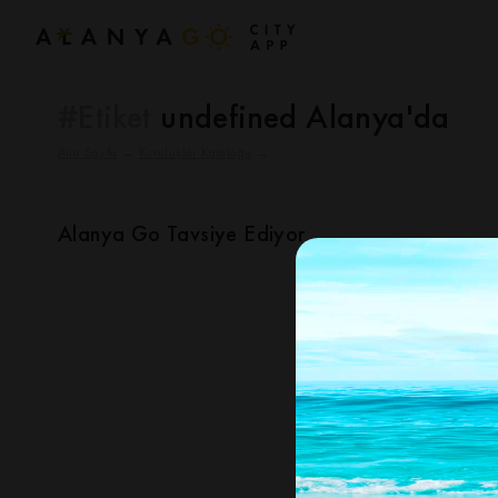
#Etiket
undefined Alanya'da
Ana Sayfa
→
Kuruluşlar Kataloğu
→
Alanya Go Tavsiye Ediyor
Aranan şey bulunamadı, lü
deneyin ve sorgunuzu de