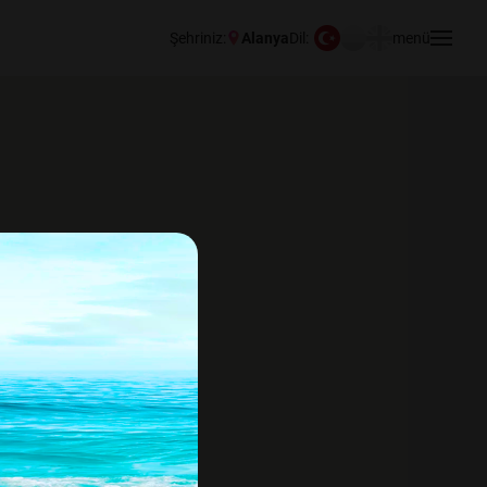
Şehriniz:
Alanya
Dil:
menü