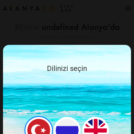
#Etiket
undefined Alanya'da
Ana Sayfa
→
Kuruluşlar Kataloğu
→
İptal Et
Alanya Go Tavsiye Ediyor
Dilinizi seçin
Aranan şey bulunamadı, lütfen tekrar
deneyin ve sorgunuzu değiştirin