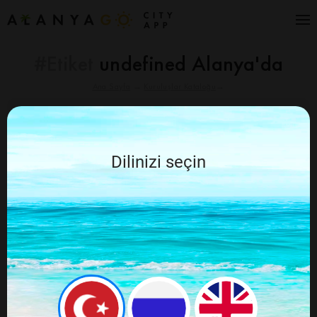
#Etiket
undefined Alanya'da
Ana Sayfa
→
Kuruluşlar Kataloğu
→
İptal Et
Alanya Go Tavsiye Ediyor
Dilinizi seçin
Aranan şey bulunamadı, lütfen tekrar
deneyin ve sorgunuzu değiştirin