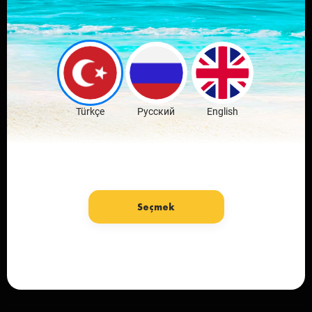
Yorumla ve
haberleri
değerlendir
Ücretsiz İndir
Türkçe
Русский
English
Seçmek
Dil: