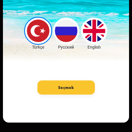
Yorumla ve
haberleri
değerlendir
Ücretsiz İndir
Türkçe
Русский
English
Seçmek
Dil: