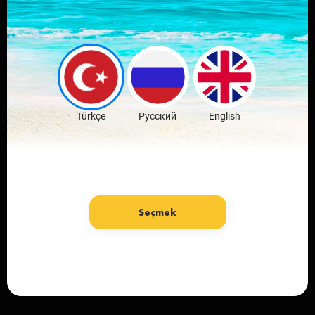
Скачай мобильное
приложение
любимого города
Скачать бесплатно
Türkçe
Русский
English
Seçmek
язык: