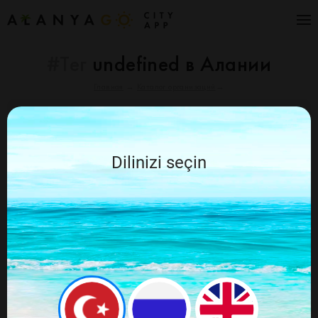
#Тег
undefined в Алании
Главная
→
Каталог организаций
→
Отменить
Алания Go рекомендует
Dilinizi seçin
По вашему запросу ничего не найдено,
попробуйте ещё раз изменив запрос