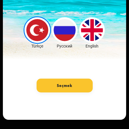
Download mobile
application
favorite city
Download Free
Türkçe
Русский
English
Seçmek
Language: