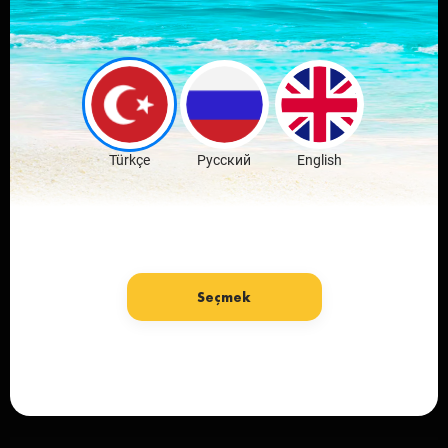
Download mobile
application
favorite city
Download Free
Türkçe
Русский
English
Seçmek
Language: