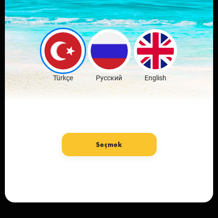
Download mobile
application
favorite city
Download Free
Türkçe
Русский
English
Seçmek
Language: