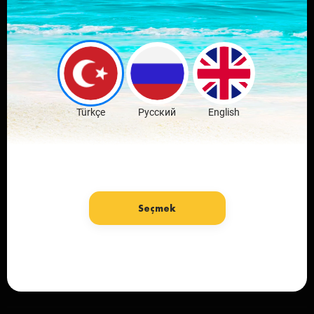
Download mobile
application
favorite city
Download Free
Türkçe
Русский
English
Seçmek
Language: