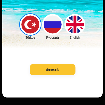
Download mobile
application
favorite city
Download Free
Türkçe
Русский
English
Seçmek
Language: