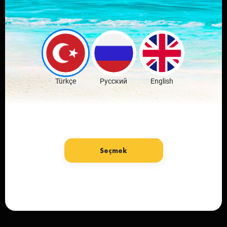
Download mobile
application
favorite city
Download Free
Türkçe
Русский
English
Seçmek
Language: