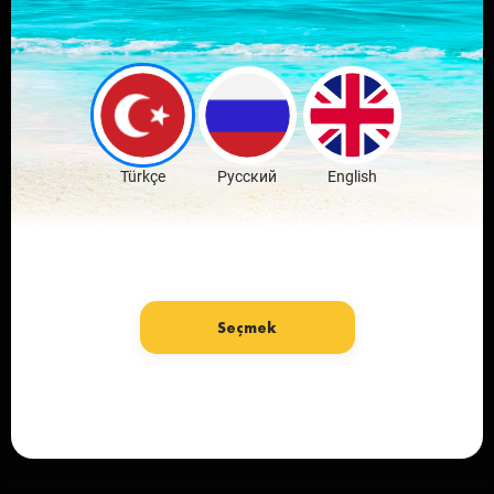
Download mobile
application
favorite city
Download Free
Türkçe
Русский
English
Seçmek
Language: