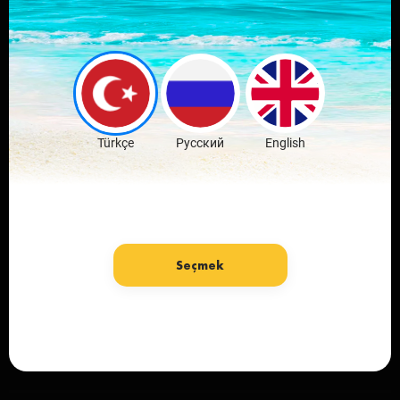
Sevdiğin şehrin
mobil
uygulamasını indir
Ücretsiz İndir
Türkçe
Русский
English
Seçmek
Dil: