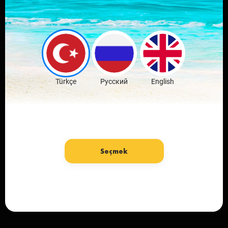
Sevdiğin şehrin
mobil
uygulamasını indir
Ücretsiz İndir
Türkçe
Русский
English
Seçmek
Dil: