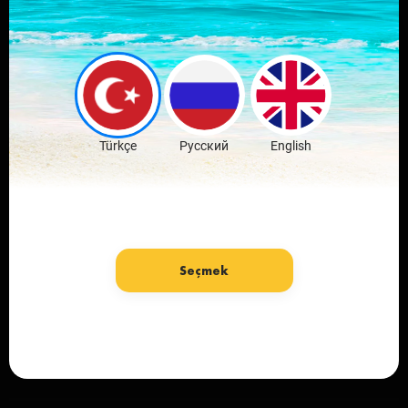
Leave comments
and discuss the
news
Download Free
Türkçe
Русский
English
Seçmek
Language: