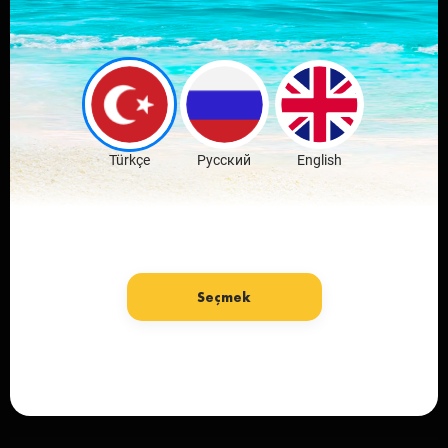
Leave comments
and discuss the
news
Download Free
Türkçe
Русский
English
Seçmek
Language: