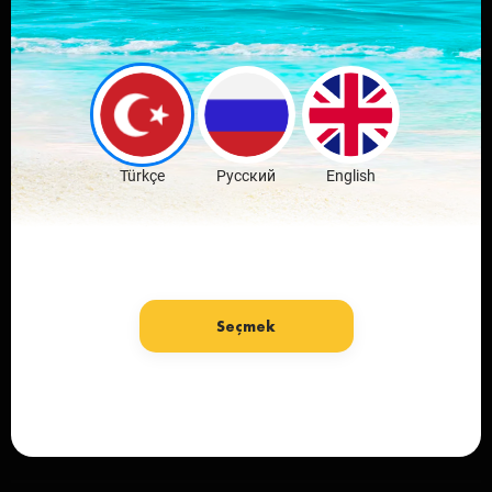
Leave comments
and discuss the
news
Download Free
Türkçe
Русский
English
Seçmek
Language: